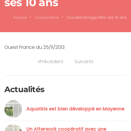
ses 10 ans
Accueil
Coopérative
Coodémarrage fête ses 10 ans
Ouest France du 25/11/2013
Précédent
Suivant
Actualités
Aquatiris est bien développé en Mayenne
Un Afterwork coopératif avec une