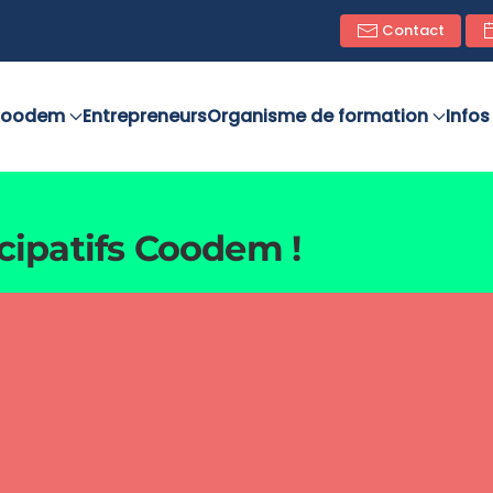
Contact
oodem
Entrepreneurs
Organisme de formation
Infos
icipatifs Coodem !