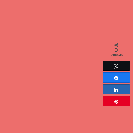
0
PARTAGES
Tweete
Partag
Partag
Épingle