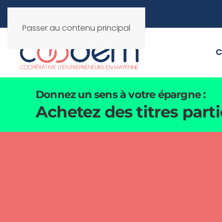
Passer au contenu principal
C
Donnez un sens à votre épargne :
Achetez des titres part